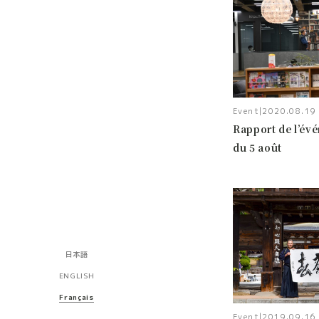
Event
|
2020.08.19
Rapport de l’év
du 5 août
日本語
ENGLISH
Français
Event
|
2019.09.16