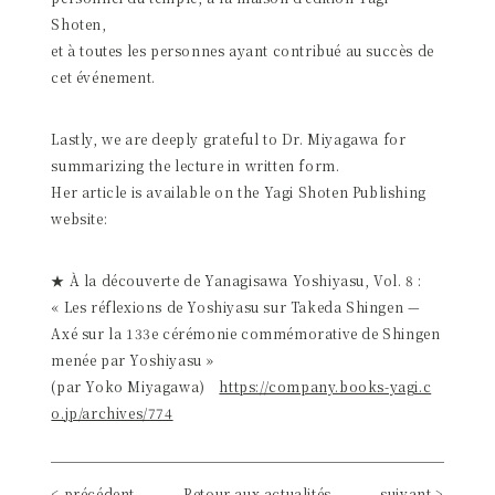
Shoten,
et à toutes les personnes ayant contribué au succès de
cet événement.
Lastly, we are deeply grateful to Dr. Miyagawa for
summarizing the lecture in written form.
Her article is available on the Yagi Shoten Publishing
website:
★ À la découverte de Yanagisawa Yoshiyasu, Vol. 8 :
« Les réflexions de Yoshiyasu sur Takeda Shingen —
Axé sur la 133e cérémonie commémorative de Shingen
menée par Yoshiyasu »
(par Yoko Miyagawa)
https://company.books-yagi.c
o.jp/archives/774
< précédent
Retour aux actualités
suivant >