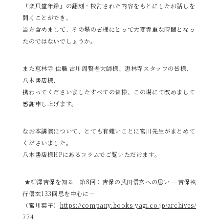
『楽只堂年録』の翻刻・校訂された内容をもとにしたお話しを
聞くことができ、
当方含めまして、その場の皆様にとって大変貴重な時間となっ
たのではないでしょうか。
また恵林寺 住職 古川周賢老大師様、恵林寺スタッフの皆様、
八木書店様、
携わってくださいましたすべての皆様、この場にて改めまして
感謝申し上げます。
なお本講演について、とても有難いことに宮川先生がまとめて
くださいました。
八木書店様HPにあるコラムでご覧いただけます。
★柳澤吉保を知る 第8回：吉保の武田信玄への思い ―吉保執
行信玄133回忌を中心に―
（宮川葉子）
https://company.books-yagi.co.jp/archives/
774