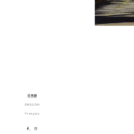
日本語
ENGLISH
Français