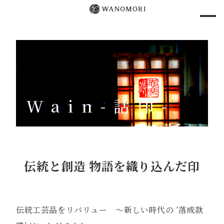
Wain-話印-
伝統と創造 物語を織り込んだ印
伝統工芸品をリバリュー ～新しい時代の ‘落成款