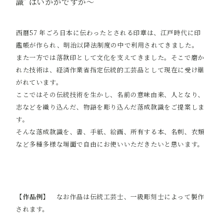
識’ はいかがですか～
西暦57 年ごろ日本に伝わったとされる印章は、江戸時代に印
鑑帳が作られ、明治以降法制度の中で利用されてきました。
また一方では落款印として文化を支えてきました。そこで磨か
れた技術は、経済作業省指定伝統的工芸品として現在に受け継
がれています。
ここではその伝統技術を生かし、名前の意味由来、人となり、
志などを織り込んだ、物語を彫り込んだ落成款識をご提案しま
す。
そんな落成款識を、書、手紙、絵画、所有する本、名刺、衣類
など多種多様な場面で自由にお使いいただきたいと思います。
【
作品例
】 なお作品は伝統工芸士、一級彫刻士によって製作
されます。