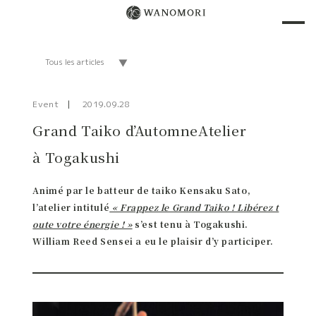
Event
2019.09.28
Grand Taiko d’AutomneAtelier
à Togakushi
Animé par le batteur de taiko Kensaku Sato,
l’atelier intitulé
« Frappez le Grand Taiko ! Libérez t
oute votre énergie ! »
s’est tenu à Togakushi.
William Reed Sensei a eu le plaisir d’y participer.