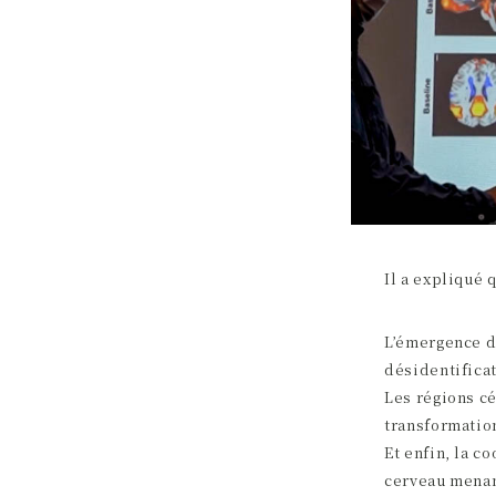
Il a expliqué 
L’émergence d
désidentifica
Les régions cé
transformatio
Et enfin, la c
cerveau menant