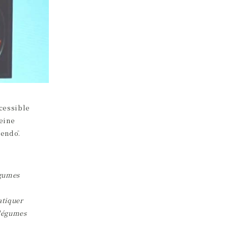
ccessible
leine
gendō.
égumes
atiquer
 légumes