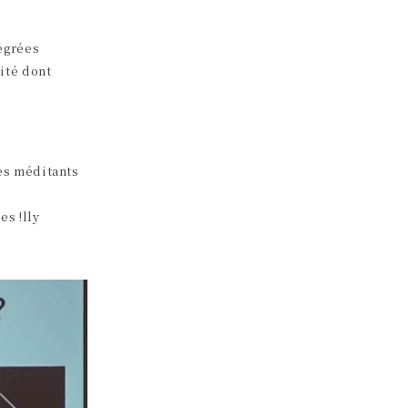
égrées
ité dont
des méditants
es !lly