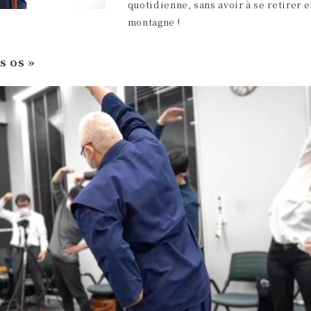
quotidienne, sans avoir à se retirer e
montagne !
s os »