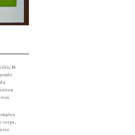
eillir M.
gendō.
 du
ocation
ives.
simples
e corps,
a vie