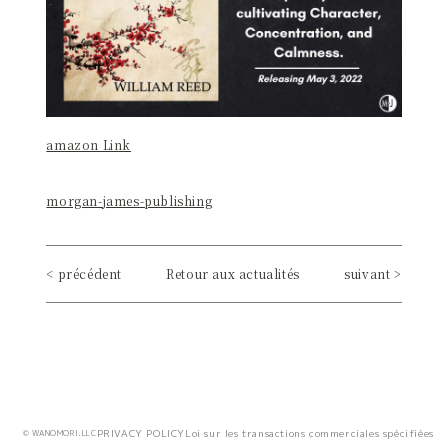
amazon Link
morgan-james-publishing
< précédent
Retour aux actualités
suivant >
PRIVACY POLICY
Loi sur les transactions commerciales spécifiées
© WANOMORI.LLC