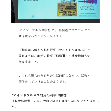
‘マインドフルネス瞑想’と、‘修験道プログラム’との
関係性をわかりやすくレクチャー。
「舶来から輸入された野菜（マインドフルネス）と
同じように、地元の野菜（修験道）で地産地消もで
きますよ」と。
いずれも限られた日常の生活時間のなかで、活動・
修行をしていけることのようです。
“マインドフルネス効用の科学的根拠”
「瞑想熟練者」の脳内活動をＭＲＩ画像で示していただきまし
た。