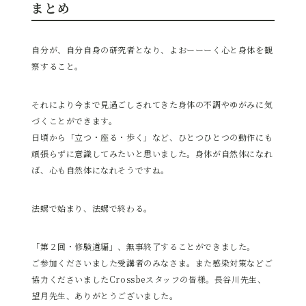
まとめ
自分が、自分自身の研究者となり、よおーーーく心と身体を観
察すること。
それにより今まで見過ごしされてきた身体の不調やゆがみに気
づくことができます。
日頃から「立つ・座る・歩く」など、ひとつひとつの動作にも
頑張らずに意識してみたいと思いました。身体が自然体になれ
ば、心も自然体になれそうですね。
法螺で始まり、法螺で終わる。
「第２回・修験道編」、無事終了することができました。
ご参加くださいました受講者のみなさま。また感染対策などご
協力くださいましたCrossbeスタッフの皆様。長谷川先生、
望月先生、ありがとうございました。