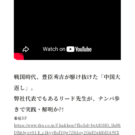
戦国時代、豊臣秀吉が駆け抜けた「中国大
返し」。
弊社代表でもあるリード先生が、ナンバ歩
きで実践・解明か?!
番組HP
https://www.tbs.co.jp/f-hakken/?fbclid=IwAR3HD_UsFE
DBitAyzv01-E_c1kyyBof1Qw72ltAoy2GnF2pkRd3A9SX