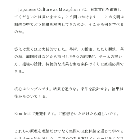
「Japanese Culture as Metaphor」は、日本文化を鑑賞し
てくださいとは言いません。こう問いかけます──この文明は
制約の中でどう問題を解決してきたのか。そこから何を学べる
のか。
答えは驚くほど実践的でした。弓術、刀鍛冶、たたら製鉄、茶
の湯、庭園設計などから抽出した9つの原理が、チームの率い
方、組織の設計、持続的な成果を生む条件づくりに直接応用で
きる。
核心はシンプルです。結果を追うな。条件を設計せよ。結果は
後からついてくる。
Kindleにて発売中です。ご感想をいただけたら嬉しいです。
これらの原理を理論だけでなく実際の文化体験を通じて学べる
セミナーも始めました。ご関心のある方はメッセージをくださ