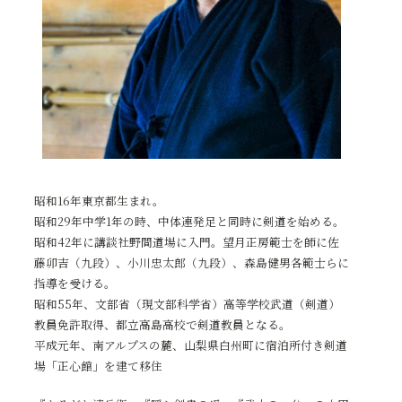
昭和16年東京都生まれ。
昭和29年中学1年の時、中体連発足と同時に剣道を始める。
昭和42年に講談社野間道場に入門。望月正房範士を師に佐
藤卯吉（九段）、小川忠太郎（九段）、森島健男各範士らに
指導を受ける。
昭和55年、文部省（現文部科学省）高等学校武道（剣道）
教員免許取得、都立高島高校で剣道教員となる。
平成元年、南アルプスの麓、山梨県白州町に宿泊所付き剣道
場「正心館」を建て移住