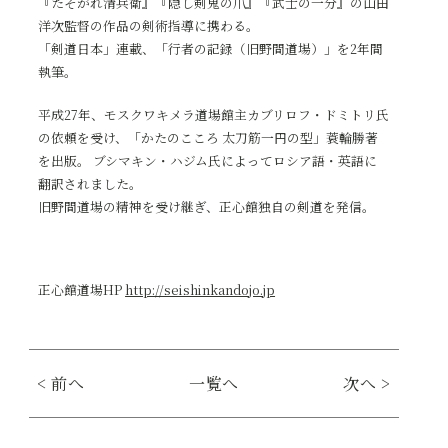
『たそがれ清兵衛』『隠し剣鬼の爪』『武士の一分』の山田
洋次監督の作品の剣術指導に携わる。
「剣道日本」連載、「行者の記録（旧野間道場）」を2年間
執筆。
平成27年、モスクワキメラ道場館主カブリロフ・ドミトリ氏
の依頼を受け、「かたのこころ 太刀筋一円の型」蓑輪勝著
を出版。 ブシマキン・ハジム氏によってロシア語・英語に
翻訳されました。
旧野間道場の精神を受け継ぎ、正心館独自の剣道を発信。
正心館道場HP
http://seishinkandojo.jp
< 前へ
一覧へ
次へ >