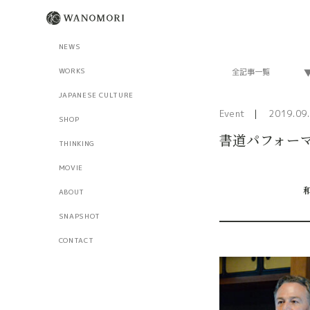
NEWS
WORKS
JAPANESE CULTURE
Event
2019.09
SHOP
書道パフォー
THINKING
MOVIE
ABOUT
SNAPSHOT
CONTACT