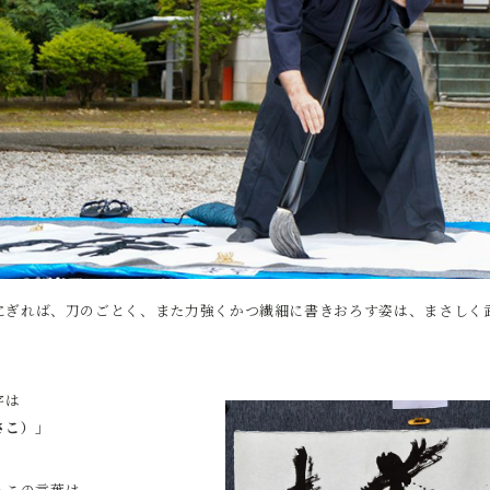
にぎれば、刀のごとく、また力強くかつ繊細に書きおろす姿は、まさしく
字は
さこ）」
るこの言葉は