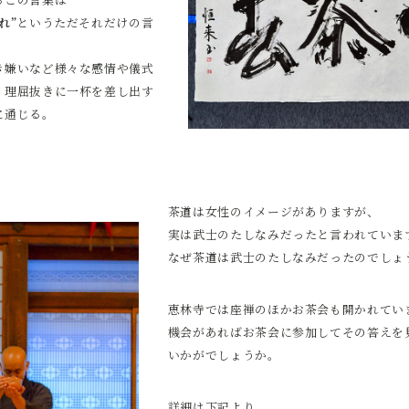
れ”
というただそれだけの言
き嫌いなど様々な感情や儀式
、理屈抜きに一杯を差し出す
に通じる。
茶道は女性のイメージがありますが、
実は武士のたしなみだったと言われていま
なぜ茶道は武士のたしなみだったのでしょ
恵林寺では座禅のほかお茶会も開かれてい
機会があればお茶会に参加してその答えを
いかがでしょうか。
詳細は下記より。