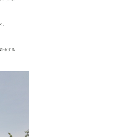
と。
。
関係する