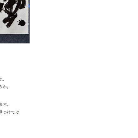
す。
うか。
ます。
見つけては