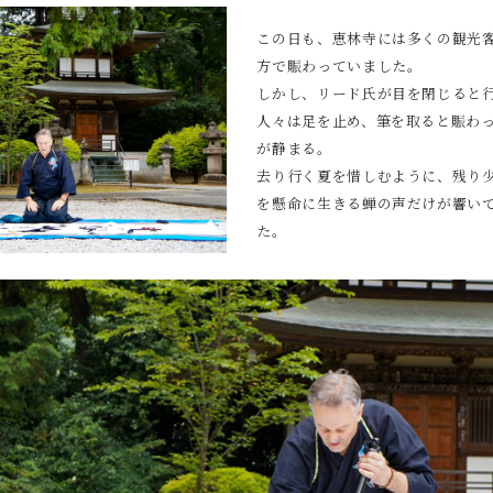
この日も、恵林寺には多くの観光
方で賑わっていました。
しかし、リード氏が目を閉じると
人々は足を止め、筆を取ると賑わ
が静まる。
去り行く夏を惜しむように、残り
を懸命に生きる蝉の声だけが響い
た。