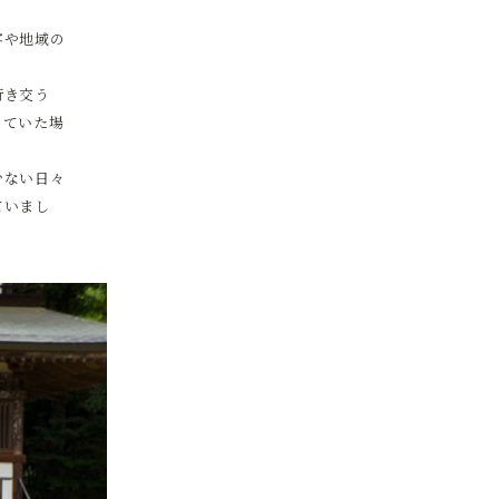
客や地域の
行き交う
っていた場
少ない日々
ていまし