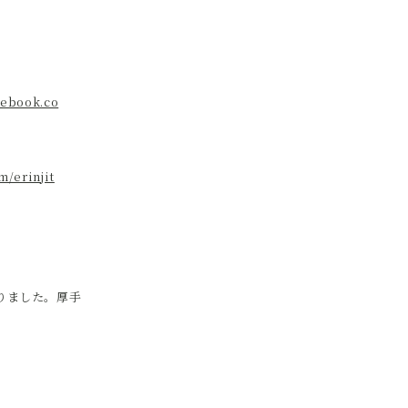
cebook.co
m/erinjit
りました。厚手