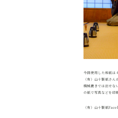
今回使用した和紙は
（有）山十製紙さん
機械漉きでは出せな
の紙で写真などを印
（有）山十製紙Fac