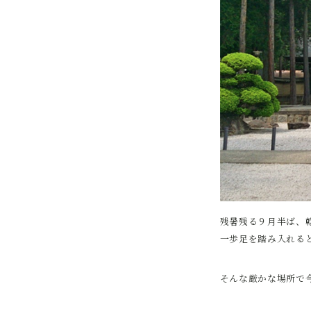
残暑残る９月半ば、
一歩足を踏み入れる
そんな厳かな場所で