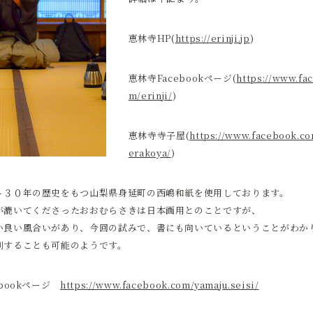
恵林寺HP(
https://erinji.jp
)
恵林寺Facebookページ(
https://www.fa
m/erinji/
)
恵林寺寺子屋(
https://www.facebook.co
erakoya/
)
４３０年の歴史をもつ山梨県身延町の西嶋和紙を使用しております。
が漉いてくださったおおむらさきは日本画用とのことですが、
い良い風合いがあり、今回の試みで、書にも向いているということがわか
刷することも可能のようです。
ebookページ
https://www.facebook.com/yamaju.seisi/