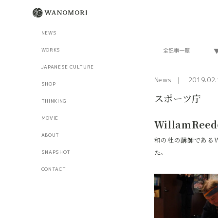
NEWS
WORKS
JAPANESE CULTURE
News
2019.02.
SHOP
スポーツ庁
THINKING
MOVIE
WillamRe
ABOUT
和の杜の講師であるW
た。
SNAPSHOT
CONTACT