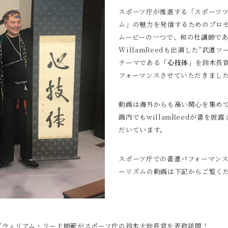
スポーツ庁が推進する「スポーツ
ム」の魅力を発信するためのプロ
ムービーの一つで、和の杜講師で
WillamReedも出演した”武道ツ
テーマである
「心技体」
を鈴木長
フォーマンスさせていただきまし
動画は海外からも高い関心を集め
画内でもwillamReedが書を披
だいています。
スポーツ庁での書道パフォーマン
ーリズムの動画は下記からご覧く
イ”ウィリアム・リード師範がスポーツ庁の鈴木大地長官を表敬訪問！