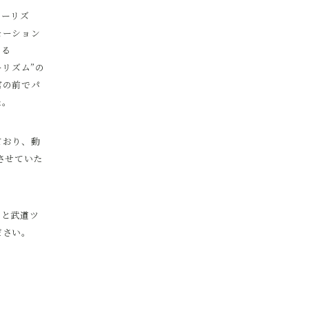
ツーリズ
モーション
ある
ーリズム”の
官の前でパ
た。
ており、動
露させていた
スと武道ツ
ださい。