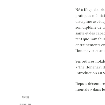
Né à Nagaoka, dan
pratiques méditat
discipline ascéti
son diplôme de tr
santé et des capac
tant que Yamabush
entraînements en 
Honenavi » et an
Ses œuvres notabl
« The Honenavi He
Introduction au 
Depuis décembre 2
mentale » dans l
日本語
ENGLISH