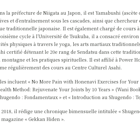
s la préfecture de Niigata au Japon, il est Yamabushi (ascète
ives et d’entraînement sous les cascades, ainsi que chercheu
que traditionnelle japonaise. Il est également chargé de cours 
oisième cycle à l’Université de Tsukuba, il a consacré environ 
ités physiques à travers le yoga, les arts martiaux traditionne
i certifié détenant le 20e rang de Sendatsu dans cette tradition
montagne et les pratiques spirituelles. Il est affilié à Power H
ime régulièrement des cours au Centre Culturel Asahi.
es incluent « No More Pain with Honenavi Exercises for Your 
alth Method: Rejuvenate Your Joints by 10 Years » (Wani Books
Shugendo : Fondamentaux » et « Introduction au Shugendo : Te
018, il rédige une chronique bimensuelle intitulée « Shugend
e magazine « Gekkan Hiden ».