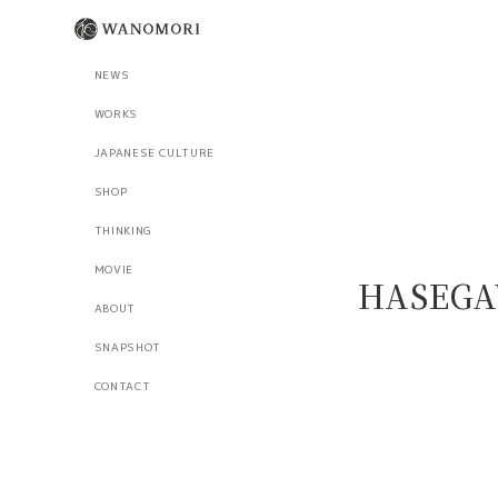
NEWS
WORKS
JAPANESE CULTURE
SHOP
THINKING
MOVIE
HASEGA
ABOUT
SNAPSHOT
CONTACT